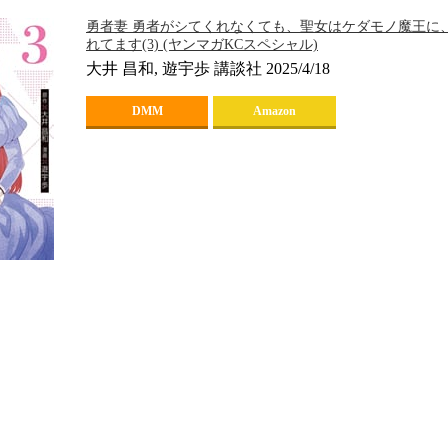
勇者妻 勇者がシてくれなくても、聖女はケダモノ魔王に
れてます(3) (ヤンマガKCスペシャル)
大井 昌和, 遊宇歩 講談社 2025/4/18
DMM
Amazon