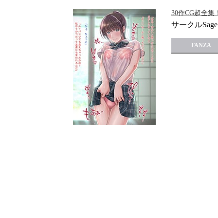
30作CG超全集
サークルSage
FANZA