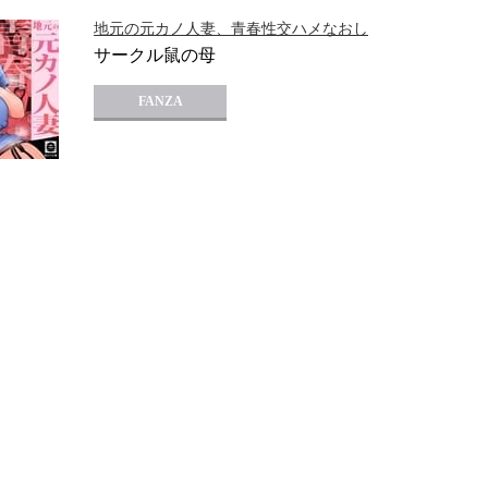
地元の元カノ人妻、青春性交ハメなおし
サークル鼠の母
FANZA